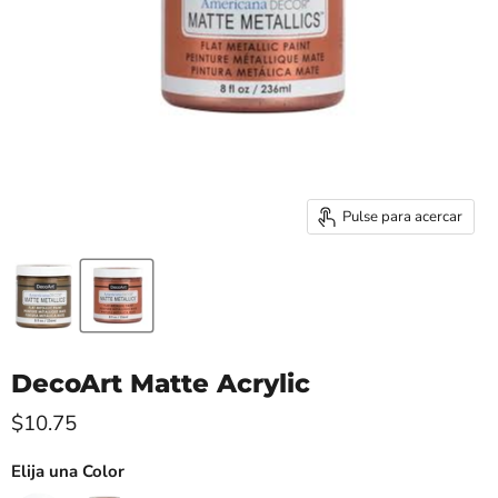
Pulse para acercar
DecoArt Matte Acrylic
Precio actual
$10.75
Elija una Color